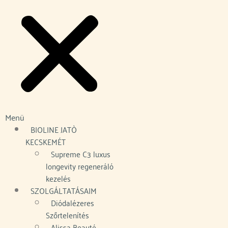
Menü
BIOLINE JATÒ
KECSKEMÉT
Supreme C3 luxus
longevity regeneráló
kezelés
SZOLGÁLTATÁSAIM
Diódalézeres
Szőrtelenítés
Alissa Beauté