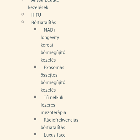
kezelések
HIFU
Bőrfiatalítás
NAD+
longevity
koreai
bőrmegújító
kezelés
Exosomás
őssejtes
bőrmegújító
kezelés
Tű nélküli
lézeres
mezoterápia
Rádiófrekvenciás
bőrfiatalítás
Luxus face