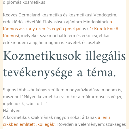
diplomás kozmetikus
Kedves Dermaland kozmetika és kozmetikusi Vendégeim,
érdeklődő, követők! Elolvasásra ajánlom Mindenkinek
a
főorvos asszony ezen és egyéb posztjait
is (
Dr Kuroli Enikő
főorvos
), melyeket szakmai hátterem és erkölcsi, etikai
értékrendem alapján magam is követek és osztok.
Kozmetikusok illegális
tevékenysége a téma.
Sajnos többször kényszerültem magyarázkodásra magam is,
miszerint “Milyen kozmetika ez, mikor a műkörmöse is végzi,
injekciózik, szúr, tölt…. “
Hát ilyen….
A kozmetikus szakmának nagyon sokat ártanak
a lenti
cikkben említett „kollégák”
. Röviden a véleményem: szükséges