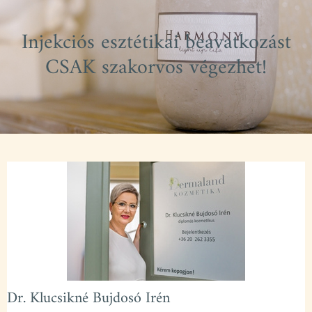
Injekciós esztétikai beavatkozást
CSAK szakorvos végezhet!
Dr. Klucsikné Bujdosó Irén​