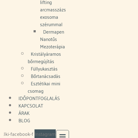
lifting
arcmasszázs
exosoma
szérummal
Dermapen
Nanotűs
Mezoterápia
Kristályáramos
bőrmegújítás
Füllyukasztás
Bőrtanácsadás
Esztétikai mini
csomag
IDŐPONTFOGLALÁS
KAPCSOLAT
ÁRAK
BLOG
Jki-facebook-f
Instagram