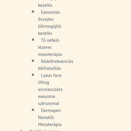
kezelés
Exosomás
őssejtes
bőrmegújító
kezelés
Tű nélküli
lézeres
mezoterápia
Rádiófrekvenciás
bőrfiatalítás
Luxus face
lifting
arcmasszázs
exosoma
szérummal
Dermapen
Nanotűs
Mezoterápia