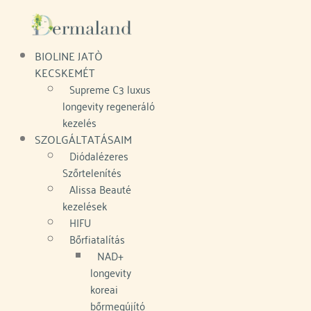
Skip
to
content
BIOLINE JATÒ
AK
BLOG
KECSKEMÉT
Supreme C3 luxus
longevity regeneráló
kezelés
SZOLGÁLTATÁSAIM
Diódalézeres
Szőrtelenítés
Alissa Beauté
kezelések
HIFU
Bőrfiatalítás
NAD+
longevity
koreai
bőrmegújító